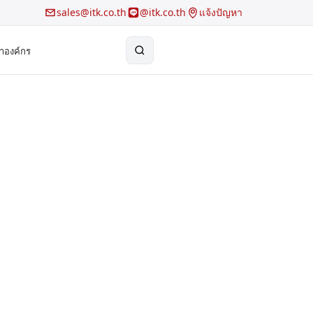
sales@itk.co.th
@itk.co.th
แจ้งปัญหา
้าองค์กร
×
Search